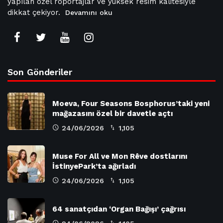
yapılan özel röportajlar ve yüksek resim kalitesiyle
dikkat çekiyor.
Devamını oku
Son Gönderiler
Moeva, Four Seasons Bosphorus’taki yeni
mağazasını özel bir davetle açtı
24/06/2026
1,105
Muse For All ve Mon Rêve dostlarını
İstinyePark’ta ağırladı
24/06/2026
1,105
64 sanatçıdan ‘Organ Bağışı’ çağrısı