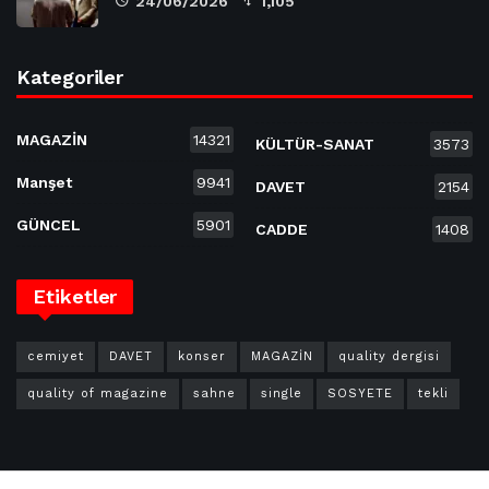
24/06/2026
1,105
Kategoriler
MAGAZİN
14321
KÜLTÜR-SANAT
3573
Manşet
9941
DAVET
2154
GÜNCEL
5901
CADDE
1408
Etiketler
cemiyet
DAVET
konser
MAGAZİN
quality dergisi
quality of magazine
sahne
single
SOSYETE
tekli