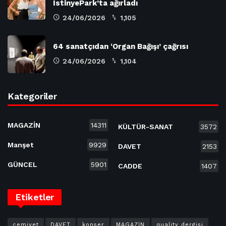
İstinyePark’ta ağırladı
24/06/2026
1,105
64 sanatçıdan ‘Organ Bağışı’ çağrısı
24/06/2026
1,104
Kategoriler
MAGAZİN
14311
KÜLTÜR-SANAT
3572
Manşet
9929
DAVET
2153
GÜNCEL
5901
CADDE
1407
Etiketler
cemiyet
DAVET
konser
MAGAZİN
quality dergisi