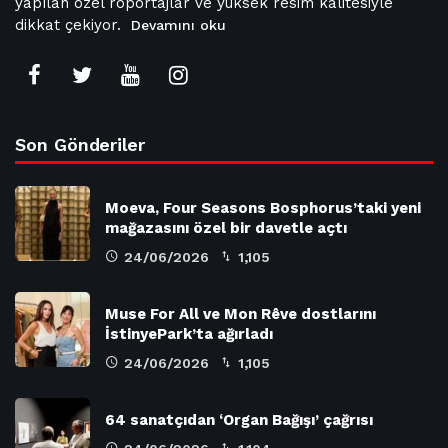
yapılan özel röportajlar ve yüksek resim kalitesiyle
dikkat çekiyor.
Devamını oku
Son Gönderiler
Moeva, Four Seasons Bosphorus’taki yeni
mağazasını özel bir davetle açtı
24/06/2026
1,105
Muse For All ve Mon Rêve dostlarını
İstinyePark’ta ağırladı
24/06/2026
1,105
64 sanatçıdan ‘Organ Bağışı’ çağrısı