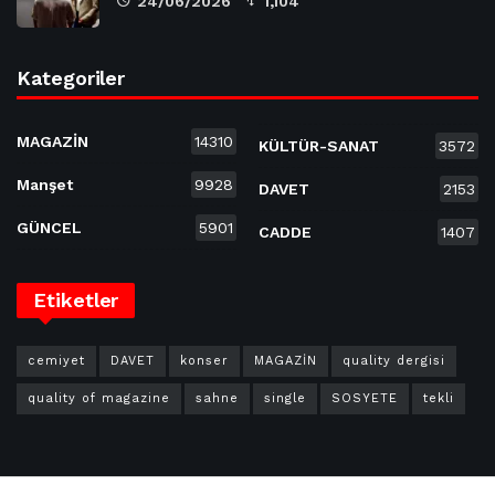
24/06/2026
1,104
Kategoriler
MAGAZİN
14310
KÜLTÜR-SANAT
3572
Manşet
9928
DAVET
2153
GÜNCEL
5901
CADDE
1407
Etiketler
cemiyet
DAVET
konser
MAGAZİN
quality dergisi
quality of magazine
sahne
single
SOSYETE
tekli