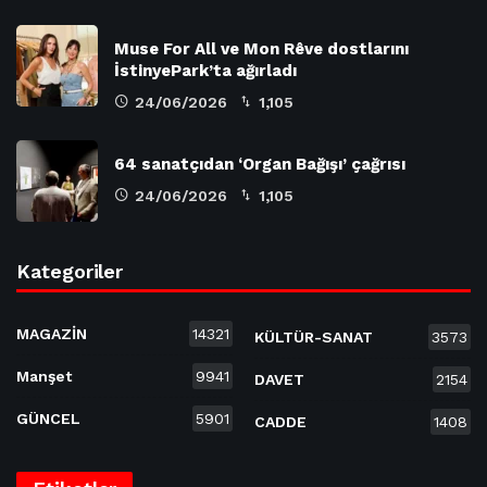
Muse For All ve Mon Rêve dostlarını
İstinyePark’ta ağırladı
24/06/2026
1,105
64 sanatçıdan ‘Organ Bağışı’ çağrısı
24/06/2026
1,105
Kategoriler
MAGAZİN
14321
KÜLTÜR-SANAT
3573
Manşet
9941
DAVET
2154
GÜNCEL
5901
CADDE
1408