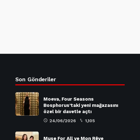
Son Gönderiler
Moeva, Four Seasons
Bosphorus’taki yeni mağazasını
özel bir davetle açtı
24/06/2026
1,105
Muse For All ve Mon Rêve