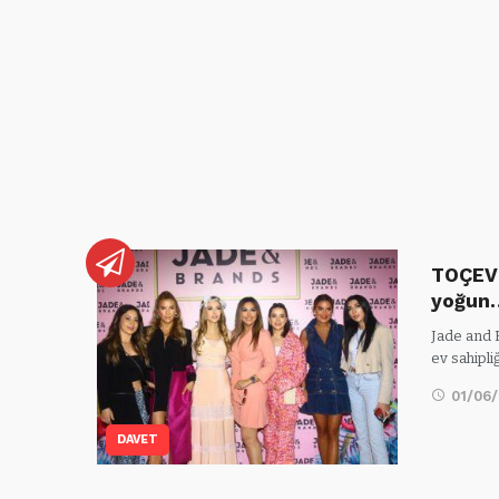
TOÇEV 
yoğun
Jade and 
ev sahipl
01/06
DAVET