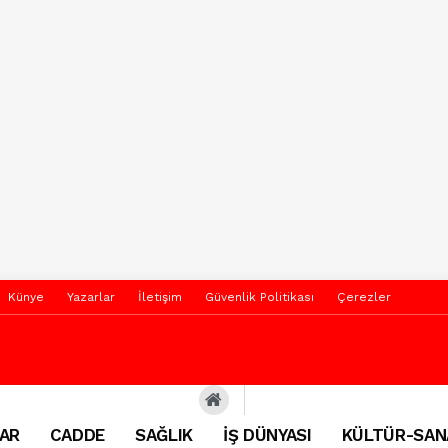
Künye
Yazarlar
İletişim
Güvenlik Politikası
Çerezler
AR
CADDE
SAĞLIK
İŞ DÜNYASI
KÜLTÜR-SAN