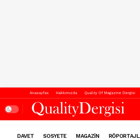
Anasayfas
Hakkımızda
Quality Of Magazine Dergisi
Dark mode
DAVET
SOSYETE
MAGAZİN
RÖPORTAJL