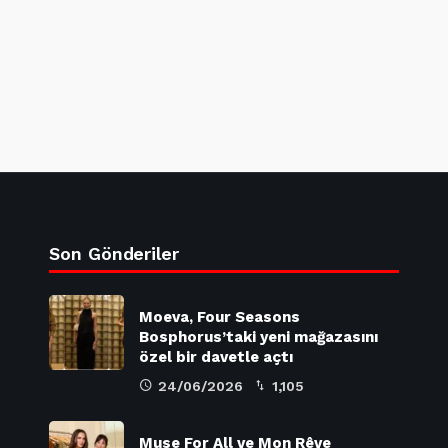
Son Gönderiler
Moeva, Four Seasons
Bosphorus’taki yeni mağazasını
özel bir davetle açtı
24/06/2026
1,105
Muse For All ve Mon Rêve