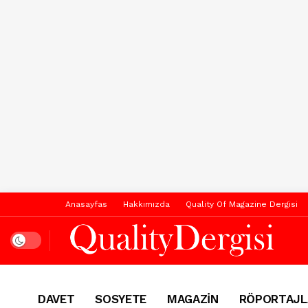
Anasayfas
Hakkımızda
Quality Of Magazine Dergisi
Dark mode
DAVET
SOSYETE
MAGAZİN
RÖPORTAJL