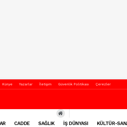
Künye
Yazarlar
İletişim
Güvenlik Politikası
Çerezler
AR
CADDE
SAĞLIK
İŞ DÜNYASI
KÜLTÜR-SAN