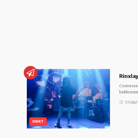
Rinxlay
Converse 
beklenmed
17/05
DAVET