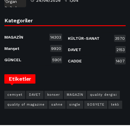
24/06/2026
1,104
Kategoriler
MAGAZİN
14303
KÜLTÜR-SANAT
3570
Manşet
9920
DAVET
2153
GÜNCEL
5901
CADDE
1407
Etiketler
cemiyet
DAVET
konser
MAGAZİN
quality dergisi
quality of magazine
sahne
single
SOSYETE
tekli