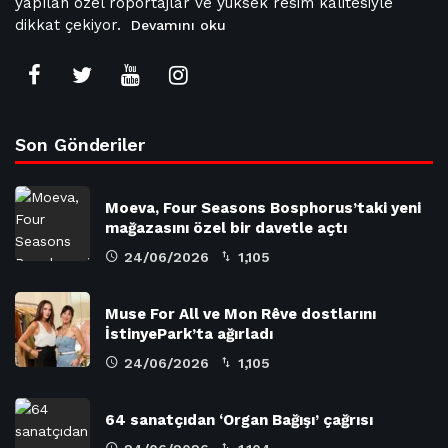
yapılan özel röportajlar ve yüksek resim kalitesiyle
dikkat çekiyor.
Devamını oku
Son Gönderiler
Moeva, Four Seasons Bosphorus’taki yeni
mağazasını özel bir davetle açtı
24/06/2026
1,105
Muse For All ve Mon Rêve dostlarını
İstinyePark’ta ağırladı
24/06/2026
1,105
64 sanatçıdan ‘Organ Bağışı’ çağrısı