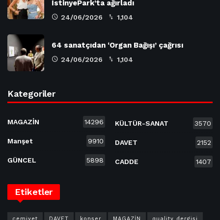
İstinyePark’ta ağırladı
24/06/2026
1,104
64 sanatçıdan ‘Organ Bağışı’ çağrısı
24/06/2026
1,104
Kategoriler
MAGAZİN
14296
KÜLTÜR-SANAT
3570
Manşet
9910
DAVET
2152
GÜNCEL
5898
CADDE
1407
Etiketler
cemiyet
DAVET
konser
MAGAZİN
quality dergisi