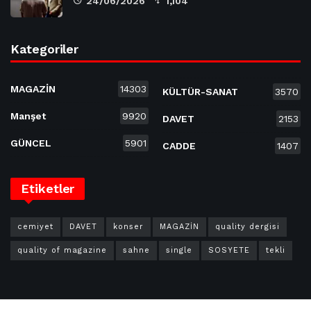
24/06/2026
1,104
Kategoriler
MAGAZİN
14303
KÜLTÜR-SANAT
3570
Manşet
9920
DAVET
2153
GÜNCEL
5901
CADDE
1407
Etiketler
cemiyet
DAVET
konser
MAGAZİN
quality dergisi
quality of magazine
sahne
single
SOSYETE
tekli