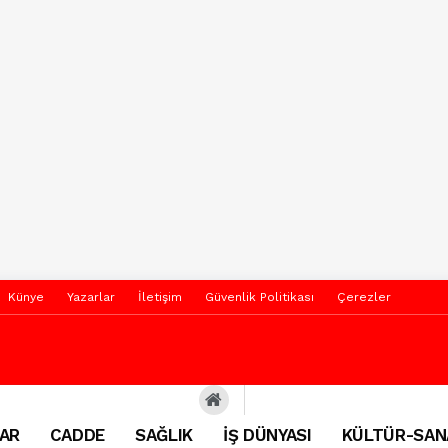
Künye
Yazarlar
İletişim
Güvenlik Politikası
Çerezler
AR
CADDE
SAĞLIK
İŞ DÜNYASI
KÜLTÜR-SAN