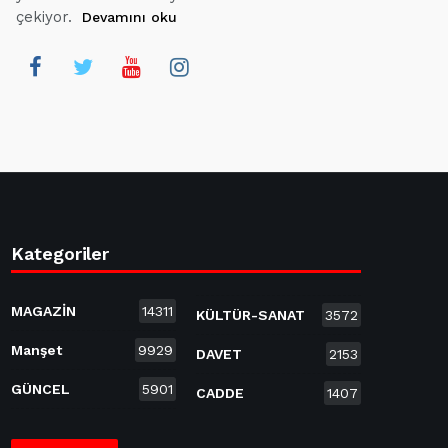
çekiyor.
Devamını oku
Kategoriler
MAGAZİN
14311
KÜLTÜR-SANAT
3572
Manşet
9929
DAVET
2153
GÜNCEL
5901
CADDE
1407