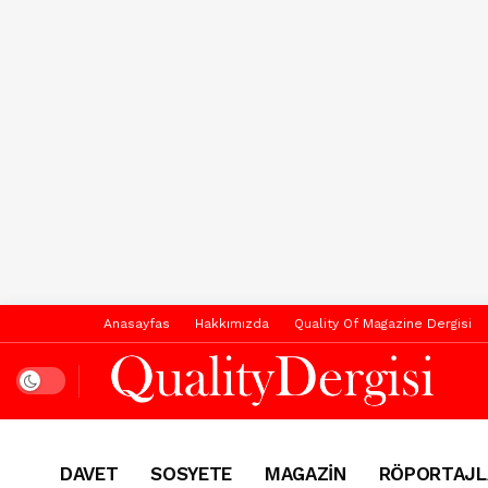
Anasayfas
Hakkımızda
Quality Of Magazine Dergisi
Dark mode
DAVET
SOSYETE
MAGAZİN
RÖPORTAJL