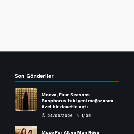
Son Gönderiler
Moeva, Four Seasons
Bosphorus’taki yeni mağazasını
özel bir davetle açtı
24/06/2026
1,105
Muse For All ve Mon Rêve