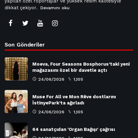
yapılan özel röportajlar ve yüksek resim kalitesiyle
dikkat çekiyor.
Devamını oku
Son Gönderiler
Moeva, Four Seasons Bosphorus’taki yeni
mağazasını özel bir davetle açtı
24/06/2026
1,105
Muse For All ve Mon Rêve dostlarını
İstinyePark’ta ağırladı
24/06/2026
1,105
64 sanatçıdan ‘Organ Bağışı’ çağrısı