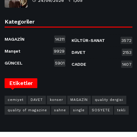
24/06/2026
1,105
Kategoriler
MAGAZİN
14311
KÜLTÜR-SANAT
3572
Manşet
9929
DAVET
2153
GÜNCEL
5901
CADDE
1407
Etiketler
cemiyet
DAVET
konser
MAGAZİN
quality dergisi
quality of magazine
sahne
single
SOSYETE
tekli