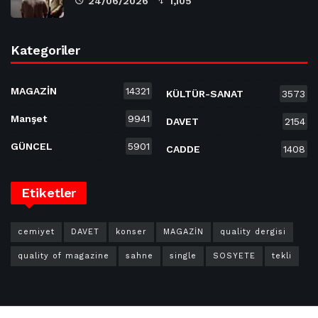
24/06/2026
1,105
Kategoriler
MAGAZİN
14321
KÜLTÜR-SANAT
3573
Manşet
9941
DAVET
2154
GÜNCEL
5901
CADDE
1408
Etiketler
cemiyet
DAVET
konser
MAGAZİN
quality dergisi
quality of magazine
sahne
single
SOSYETE
tekli