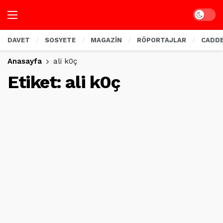
Dark mo
DAVET
SOSYETE
MAGAZİN
RÖPORTAJLAR
CADD
Anasayfa
ali k0ç
Etiket:
ali k0ç