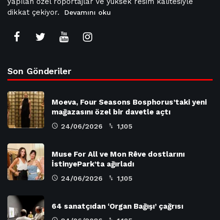
yapılan özel röportajlar ve yüksek resim kalitesiyle
dikkat çekiyor.
Devamını oku
Son Gönderiler
Moeva, Four Seasons Bosphorus’taki yeni
mağazasını özel bir davetle açtı
24/06/2026
1,105
Muse For All ve Mon Rêve dostlarını
İstinyePark’ta ağırladı
24/06/2026
1,105
64 sanatçıdan ‘Organ Bağışı’ çağrısı