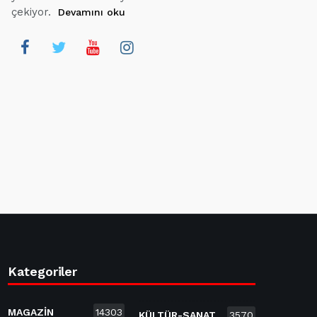
çekiyor.
Devamını oku
Kategoriler
MAGAZİN
14303
KÜLTÜR-SANAT
3570