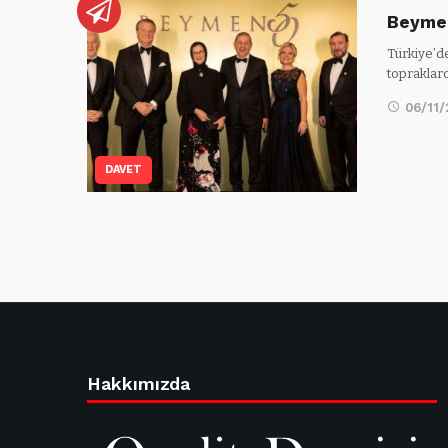
Beymen,
Türkiye’d
topraklard
06/11
DAVET
Hakkımızda