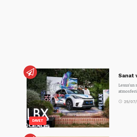
Sanat 
Lexus’un 
atmosferi
25/07
DAVET