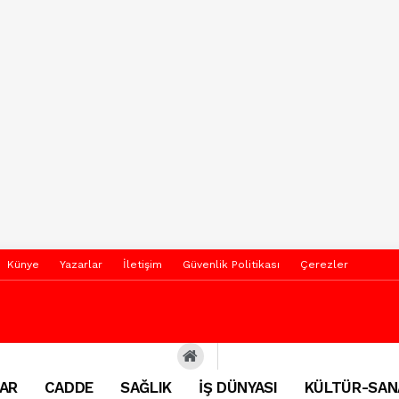
Künye
Yazarlar
İletişim
Güvenlik Politikası
Çerezler
AR
CADDE
SAĞLIK
İŞ DÜNYASI
KÜLTÜR-SAN