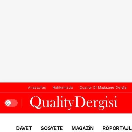
Anasayfas
Hakkımızda
Quality Of Magazine Dergisi
Dark mode
DAVET
SOSYETE
MAGAZİN
RÖPORTAJL