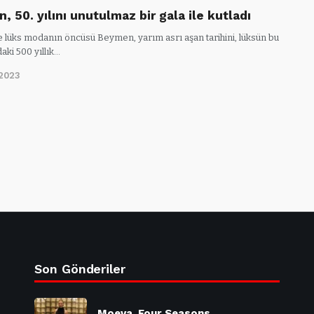
 50. yılını unutulmaz bir gala ile kutladı
e lüks modanın öncüsü Beymen, yarım asrı aşan tarihini, lüksün bu
aki 500 yıllık…
/2023
Son Gönderiler
Moeva, Four Seasons