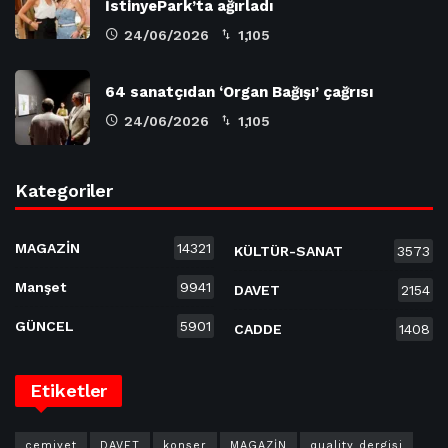
İstinyePark’ta ağırladı
24/06/2026
1,105
64 sanatçıdan ‘Organ Bağışı’ çağrısı
24/06/2026
1,105
Kategoriler
MAGAZİN
14321
KÜLTÜR-SANAT
3573
Manşet
9941
DAVET
2154
GÜNCEL
5901
CADDE
1408
Etiketler
cemiyet
DAVET
konser
MAGAZİN
quality dergisi