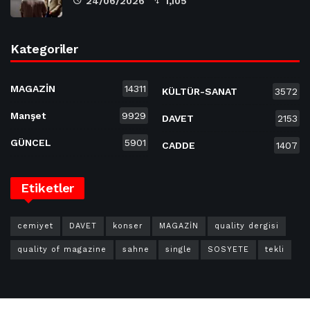
24/06/2026
1,105
Kategoriler
MAGAZİN
14311
KÜLTÜR-SANAT
3572
Manşet
9929
DAVET
2153
GÜNCEL
5901
CADDE
1407
Etiketler
cemiyet
DAVET
konser
MAGAZİN
quality dergisi
quality of magazine
sahne
single
SOSYETE
tekli