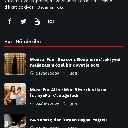
yapılan özel röportajlar ve yüksek resim kalitesiyle
dikkat çekiyor.
Devamını oku
Son Gönderiler
Moeva, Four Seasons Bosphorus’taki yeni
mağazasını özel bir davetle açtı
24/06/2026
1,105
Muse For All ve Mon Rêve dostlarını
İstinyePark’ta ağırladı
24/06/2026
1,105
64 sanatçıdan ‘Organ Bağışı’ çağrısı