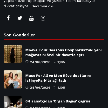
yapılan özel röportajlar ve yüksek resim kalitesiyle
dikkat çekiyor.
Devamını oku
Son Gönderiler
Moeva, Four Seasons Bosphorus’taki yeni
mağazasını özel bir davetle açtı
24/06/2026
1,105
Muse For All ve Mon Rêve dostlarını
İstinyePark’ta ağırladı
24/06/2026
1,105
64 sanatçıdan ‘Organ Bağışı’ çağrısı