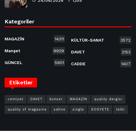
24/06/2026
1,105
Kategoriler
MAGAZİN
14311
KÜLTÜR-SANAT
3572
Manşet
9929
DAVET
2153
GÜNCEL
5901
CADDE
1407
Etiketler
cemiyet
DAVET
konser
MAGAZİN
quality dergisi
quality of magazine
sahne
single
SOSYETE
tekli