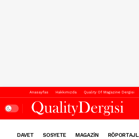
Anasayfas
Hakkımızda
Quality Of Magazine Dergisi
Dark mode
DAVET
SOSYETE
MAGAZİN
RÖPORTAJL