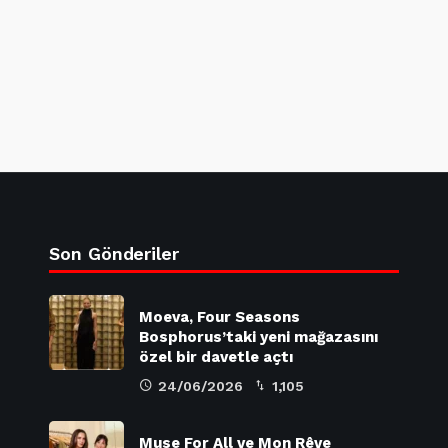
Son Gönderiler
Moeva, Four Seasons
Bosphorus’taki yeni mağazasını
özel bir davetle açtı
24/06/2026
1,105
Muse For All ve Mon Rêve