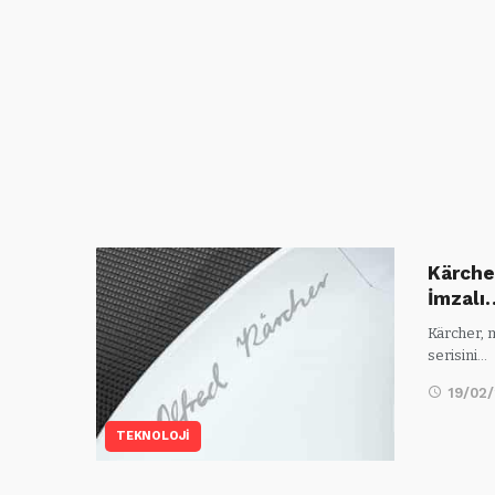
Kärche
İmzalı
Kärcher, 
serisini…
19/02
TEKNOLOJİ