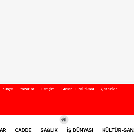
Künye
Yazarlar
İletişim
Güvenlik Politikası
Çerezler
AR
CADDE
SAĞLIK
İŞ DÜNYASI
KÜLTÜR-SAN