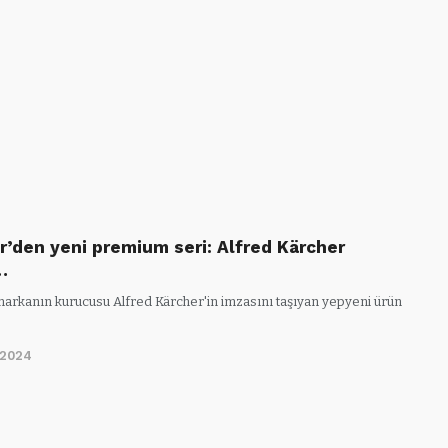
r’den yeni premium seri: Alfred Kärcher
…
markanın kurucusu Alfred Kärcher'in imzasını taşıyan yepyeni ürün
/2024