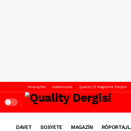
Anasayfas
Hakkımızda
Quality Of Magazine Dergisi
Dark mode
DAVET
SOSYETE
MAGAZİN
RÖPORTAJL