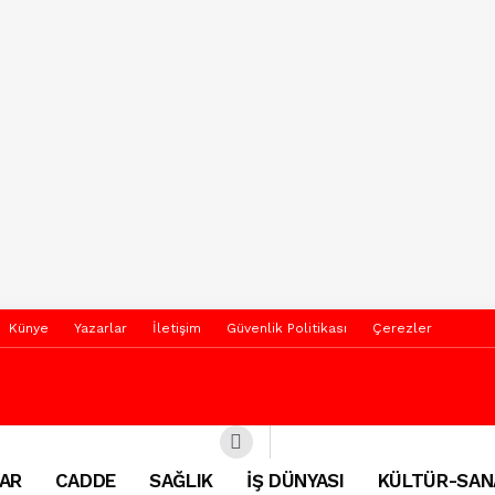
Künye
Yazarlar
İletişim
Güvenlik Politikası
Çerezler
AR
CADDE
SAĞLIK
İŞ DÜNYASI
KÜLTÜR-SAN