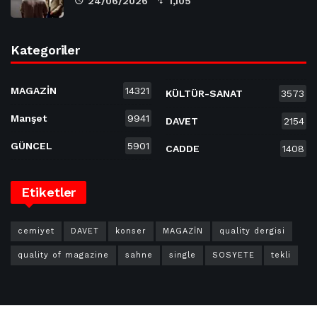
24/06/2026
1,105
Kategoriler
MAGAZİN
14321
KÜLTÜR-SANAT
3573
Manşet
9941
DAVET
2154
GÜNCEL
5901
CADDE
1408
Etiketler
cemiyet
DAVET
konser
MAGAZİN
quality dergisi
quality of magazine
sahne
single
SOSYETE
tekli