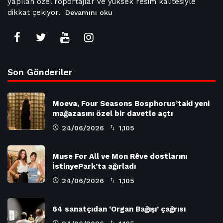
yapılan özel röportajlar ve yüksek resim kalitesiyle
dikkat çekiyor.
Devamını oku
Son Gönderiler
Moeva, Four Seasons Bosphorus’taki yeni
mağazasını özel bir davetle açtı
24/06/2026
1,105
Muse For All ve Mon Rêve dostlarını
İstinyePark’ta ağırladı
24/06/2026
1,105
64 sanatçıdan ‘Organ Bağışı’ çağrısı