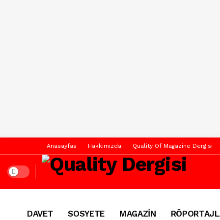
Anasayfas
Hakkımızda
Quality Of Magazine Dergisi
Dark mode
DAVET
SOSYETE
MAGAZİN
RÖPORTAJL