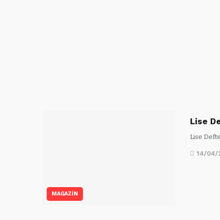
Lise De
Lise Defte
14/04/
MAGAZİN