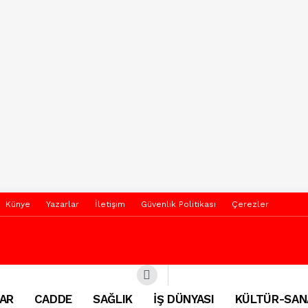
Künye
Yazarlar
İletişim
Güvenlik Politikası
Çerezler
AR
CADDE
SAĞLIK
İŞ DÜNYASI
KÜLTÜR-SAN