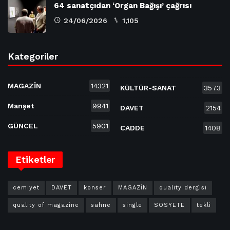
64 sanatçıdan ‘Organ Bağışı’ çağrısı
24/06/2026
1,105
Kategoriler
MAGAZİN
14321
KÜLTÜR-SANAT
3573
Manşet
9941
DAVET
2154
GÜNCEL
5901
CADDE
1408
Etiketler
cemiyet
DAVET
konser
MAGAZİN
quality dergisi
quality of magazine
sahne
single
SOSYETE
tekli