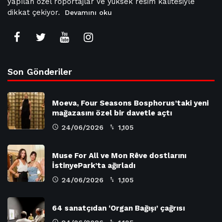
yapılan özel röportajlar ve yüksek resim kalitesiyle
dikkat çekiyor.
Devamını oku
Son Gönderiler
Moeva, Four Seasons Bosphorus’taki yeni
mağazasını özel bir davetle açtı
24/06/2026
1,105
Muse For All ve Mon Rêve dostlarını
İstinyePark’ta ağırladı
24/06/2026
1,105
64 sanatçıdan ‘Organ Bağışı’ çağrısı