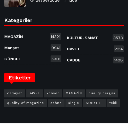
24/06/2026
1,105
Kategoriler
MAGAZİN
14321
KÜLTÜR-SANAT
3573
Manşet
9941
DAVET
2154
GÜNCEL
5901
CADDE
1408
Etiketler
cemiyet
DAVET
konser
MAGAZİN
quality dergisi
quality of magazine
sahne
single
SOSYETE
tekli