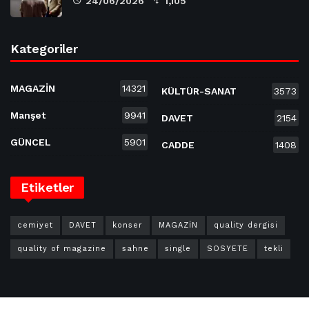
24/06/2026
1,105
Kategoriler
MAGAZİN
14321
KÜLTÜR-SANAT
3573
Manşet
9941
DAVET
2154
GÜNCEL
5901
CADDE
1408
Etiketler
cemiyet
DAVET
konser
MAGAZİN
quality dergisi
quality of magazine
sahne
single
SOSYETE
tekli