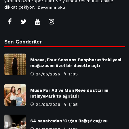
yapılan özel röportajlar ve yüksek resim kalitesiyle
dikkat çekiyor.
Devamını oku
Son Gönderiler
Moeva, Four Seasons Bosphorus’taki yeni
mağazasını özel bir davetle açtı
24/06/2026
1,105
Muse For All ve Mon Rêve dostlarını
İstinyePark’ta ağırladı
24/06/2026
1,105
64 sanatçıdan ‘Organ Bağışı’ çağrısı