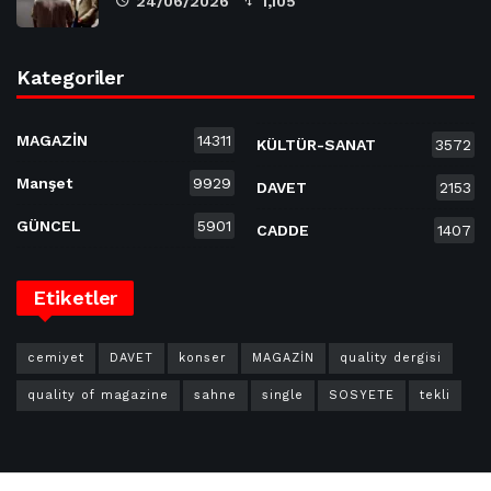
24/06/2026
1,105
Kategoriler
MAGAZİN
14311
KÜLTÜR-SANAT
3572
Manşet
9929
DAVET
2153
GÜNCEL
5901
CADDE
1407
Etiketler
cemiyet
DAVET
konser
MAGAZİN
quality dergisi
quality of magazine
sahne
single
SOSYETE
tekli