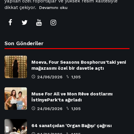
yapılan özel röportajlar ve yüksek resim kalitesiyle
dikkat çekiyor.
Devamını oku
Son Gönderiler
Moeva, Four Seasons Bosphorus’taki yeni
mağazasını özel bir davetle açtı
24/06/2026
1,105
Muse For All ve Mon Rêve dostlarını
İstinyePark’ta ağırladı
24/06/2026
1,105
64 sanatçıdan ‘Organ Bağışı’ çağrısı