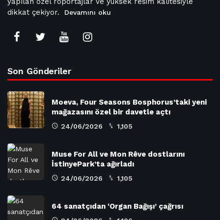
yapılan özel röportajlar ve yüksek resim kalitesiyle
dikkat çekiyor.
Devamını oku
Son Gönderiler
Moeva, Four Seasons Bosphorus’taki yeni
mağazasını özel bir davetle açtı
24/06/2026
1,105
Muse For All ve Mon Rêve dostlarını
İstinyePark’ta ağırladı
24/06/2026
1,105
64 sanatçıdan ‘Organ Bağışı’ çağrısı