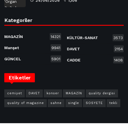
24/06/2026
1,106
Kategoriler
MAGAZİN
14321
KÜLTÜR-SANAT
3573
Manşet
9941
DAVET
2154
GÜNCEL
5901
CADDE
1408
Etiketler
cemiyet
DAVET
konser
MAGAZİN
quality dergisi
quality of magazine
sahne
single
SOSYETE
tekli