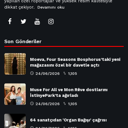
yapılan özel röportajlar ve yüksek resim kalitesiyle
dikkat çekiyor.
Devamını oku
Son Gönderiler
Moeva, Four Seasons Bosphorus’taki yeni
mağazasını özel bir davetle açtı
24/06/2026
1,105
Muse For All ve Mon Rêve dostlarını
İstinyePark’ta ağırladı
24/06/2026
1,105
64 sanatçıdan ‘Organ Bağışı’ çağrısı