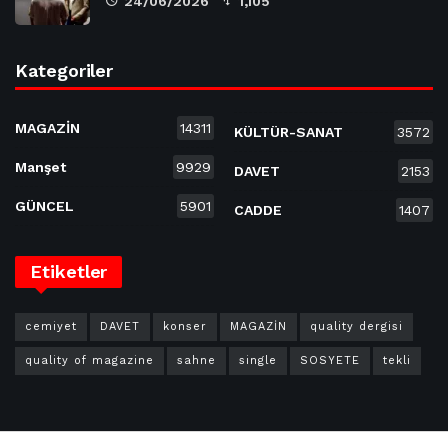
24/06/2026
1,105
Kategoriler
MAGAZİN
14311
KÜLTÜR-SANAT
3572
Manşet
9929
DAVET
2153
GÜNCEL
5901
CADDE
1407
Etiketler
cemiyet
DAVET
konser
MAGAZİN
quality dergisi
quality of magazine
sahne
single
SOSYETE
tekli