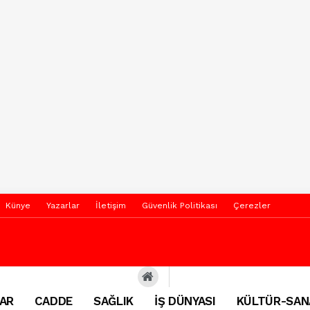
Künye
Yazarlar
İletişim
Güvenlik Politikası
Çerezler
AR
CADDE
SAĞLIK
İŞ DÜNYASI
KÜLTÜR-SAN