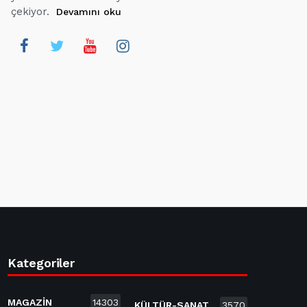
çekiyor.
Devamını oku
Kategoriler
MAGAZİN
14303
KÜLTÜR-SANAT
3570