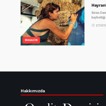
Hayranl
Biran Daml
kaybettiğ
27/07
MAGAZİN
Hakkımızda