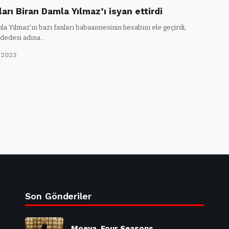
arı Biran Damla Yılmaz’ı isyan ettirdi
a Yılmaz'ın bazı fanları babaannesinin hesabını ele geçirdi,
i dedesi adına…
/2023
Son Gönderiler
Moeva, Four Seasons