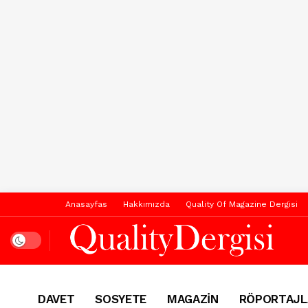
Anasayfas
Hakkımızda
Quality Of Magazine Dergisi
Dark mode
DAVET
SOSYETE
MAGAZİN
RÖPORTAJL