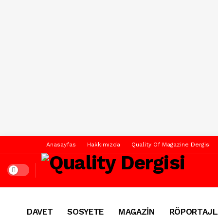
Anasayfas
Hakkımızda
Quality Of Magazine Dergisi
Dark mode
DAVET
SOSYETE
MAGAZİN
RÖPORTAJL