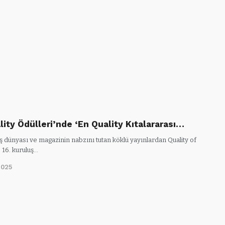
lity Ödülleri’nde ‘En Quality Kıtalararası…
ş dünyası ve magazinin nabzını tutan köklü yayınlardan Quality of
 16. kuruluş…
2025