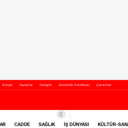
Künye
Yazarlar
İletişim
Güvenlik Politikası
Çerezler
AR
CADDE
SAĞLIK
İŞ DÜNYASI
KÜLTÜR-SAN