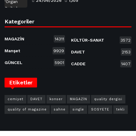
24/06/2026
1,105
Kategoriler
MAGAZİN
14311
KÜLTÜR-SANAT
3572
Manşet
9929
DAVET
2153
GÜNCEL
5901
CADDE
1407
Etiketler
cemiyet
DAVET
konser
MAGAZİN
quality dergisi
quality of magazine
sahne
single
SOSYETE
tekli