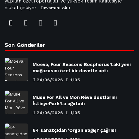
yapılan özel röportajlar ve yüksek resim kalitesiyle
dikkat çekiyor.
Devamını oku
Son Gönderiler
Moeva, Four Seasons Bosphorus’taki yeni
mağazasını özel bir davetle açtı
24/06/2026
1,105
Muse For All ve Mon Rêve dostlarını
İstinyePark’ta ağırladı
24/06/2026
1,105
64 sanatçıdan ‘Organ Bağışı’ çağrısı