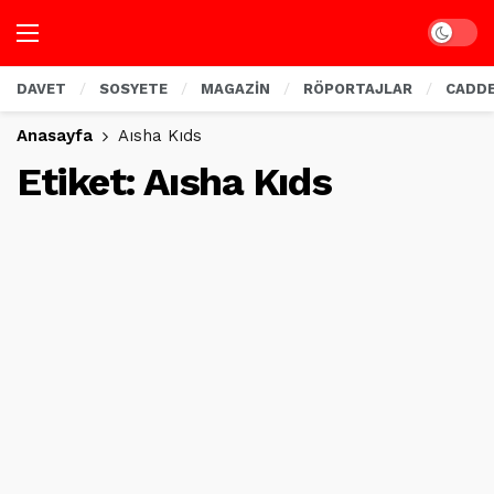
Dark mo
DAVET
SOSYETE
MAGAZİN
RÖPORTAJLAR
CADD
Anasayfa
Aısha Kıds
Etiket:
Aısha Kıds