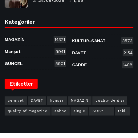
24/06/2026
1,105
Kategoriler
MAGAZİN
14321
KÜLTÜR-SANAT
3573
Manşet
9941
DAVET
2154
GÜNCEL
5901
CADDE
1408
Etiketler
cemiyet
DAVET
konser
MAGAZİN
quality dergisi
quality of magazine
sahne
single
SOSYETE
tekli