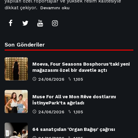
yapılan özel röportajlar ve yüksek resim kalitesiyle
dikkat çekiyor.
Devamını oku
Son Gönderiler
Moeva, Four Seasons Bosphorus’taki yeni
mağazasını özel bir davetle açtı
24/06/2026
1,105
Muse For All ve Mon Rêve dostlarını
İstinyePark’ta ağırladı
24/06/2026
1,105
64 sanatçıdan ‘Organ Bağışı’ çağrısı