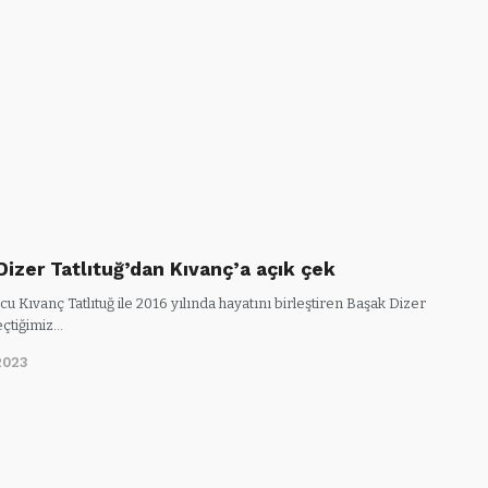
Dizer Tatlıtuğ’dan Kıvanç’a açık çek
u Kıvanç Tatlıtuğ ile 2016 yılında hayatını birleştiren Başak Dizer
geçtiğimiz…
2023