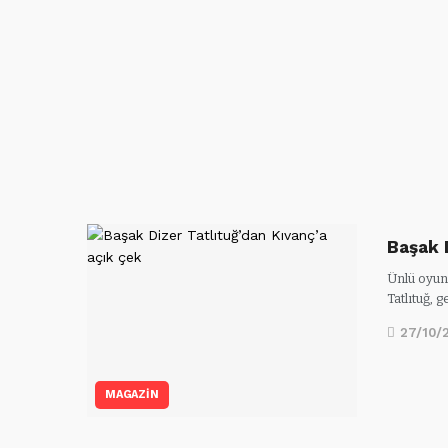
Başak 
Ünlü oyunc
Tatlıtuğ, 
27/10/
MAGAZİN