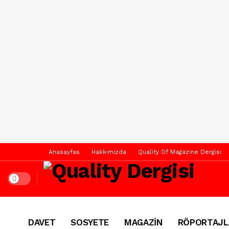
Anasayfas
Hakkımızda
Quality Of Magazine Dergisi
Dark mode
DAVET
SOSYETE
MAGAZİN
RÖPORTAJL