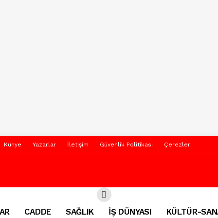
Künye
Yazarlar
İletişim
Güvenlik Politikası
Çerezler
AR
CADDE
SAĞLIK
İŞ DÜNYASI
KÜLTÜR-SAN