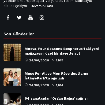
yapılan özel röportajlar ve yüksek resim kalitesiyle
dikkat çekiyor.
Devamını oku
Son Gönderiler
Moeva, Four Seasons Bosphorus’taki yeni
mağazasını özel bir davetle açtı
24/06/2026
1,105
Muse For All ve Mon Rêve dostlarını
İstinyePark’ta ağırladı
24/06/2026
1,104
64 sanatçıdan ‘Organ Bağışı’ çağrısı