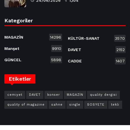
24/06/2026
1,104
Kategoriler
MAGAZİN
14296
KÜLTÜR-SANAT
3570
Manşet
9910
DAVET
2152
GÜNCEL
5898
CADDE
1407
Etiketler
cemiyet
DAVET
konser
MAGAZİN
quality dergisi
quality of magazine
sahne
single
SOSYETE
tekli