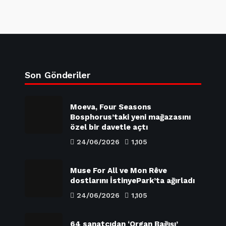
Son Gönderiler
Moeva, Four Seasons
Bosphorus’taki yeni mağazasını
özel bir davetle açtı
24/06/2026
1,105
Muse For All ve Mon Rêve
dostlarını İstinyePark’ta ağırladı
24/06/2026
1,105
64 sanatçıdan ‘Organ Bağışı’