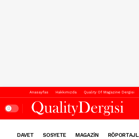
Anasayfas
Hakkımızda
Quality Of Magazine Dergisi
Dark mode
DAVET
SOSYETE
MAGAZİN
RÖPORTAJL