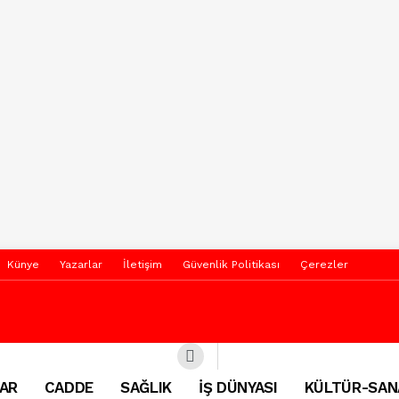
Künye
Yazarlar
İletişim
Güvenlik Politikası
Çerezler
AR
CADDE
SAĞLIK
İŞ DÜNYASI
KÜLTÜR-SAN