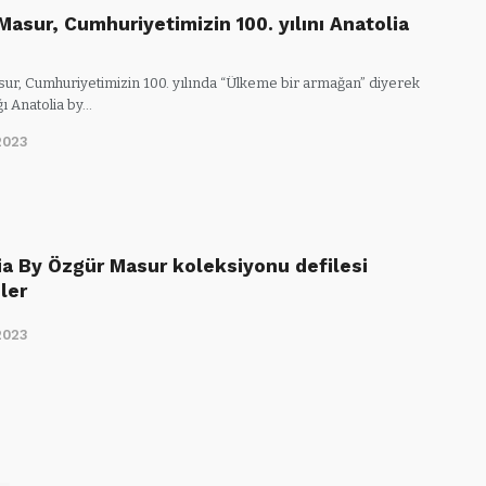
Masur, Cumhuriyetimizin 100. yılını Anatolia
ur, Cumhuriyetimizin 100. yılında “Ülkeme bir armağan” diyerek
ı Anatolia by…
2023
ia By Özgür Masur koleksiyonu defilesi
ler
2023