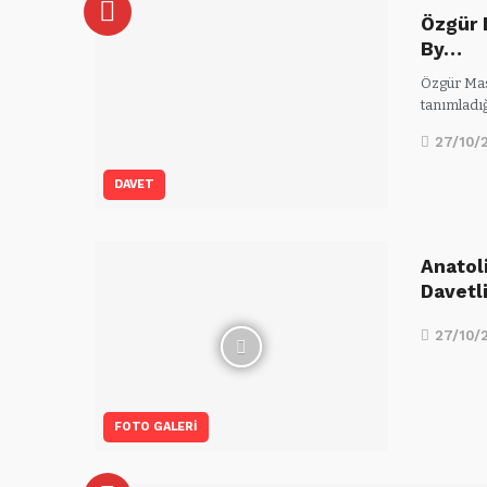
Özgür 
By…
Özgür Mas
tanımladığ
27/10/
DAVET
Anatol
Davetli
27/10/
FOTO GALERI