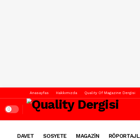
Anasayfas
Hakkımızda
Quality Of Magazine Dergisi
Dark mode
DAVET
SOSYETE
MAGAZİN
RÖPORTAJL