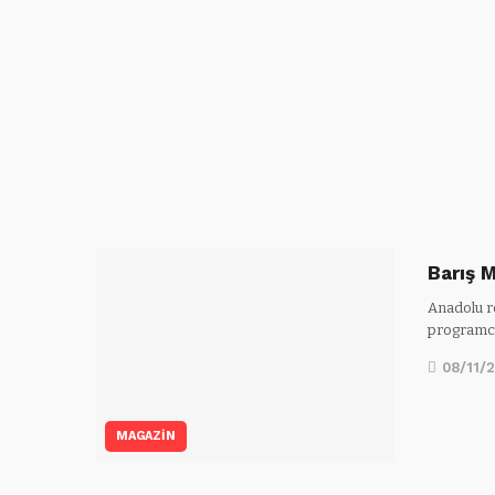
Barış 
Anadolu r
programcı
08/11/
MAGAZİN