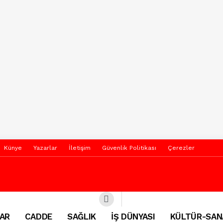
Künye
Yazarlar
İletişim
Güvenlik Politikası
Çerezler
AR
CADDE
SAĞLIK
İŞ DÜNYASI
KÜLTÜR-SAN