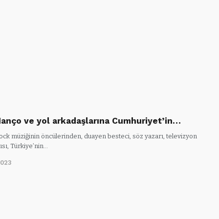
Manço ve yol arkadaşlarına Cumhuriyet’in…
ock müziğinin öncülerinden, duayen besteci, söz yazarı, televizyon
sı, Türkiye’nin…
2023