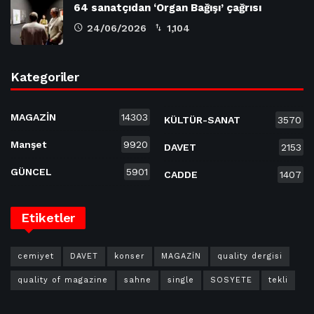
64 sanatçıdan ‘Organ Bağışı’ çağrısı
24/06/2026
1,104
Kategoriler
MAGAZİN
14303
KÜLTÜR-SANAT
3570
Manşet
9920
DAVET
2153
GÜNCEL
5901
CADDE
1407
Etiketler
cemiyet
DAVET
konser
MAGAZİN
quality dergisi
quality of magazine
sahne
single
SOSYETE
tekli