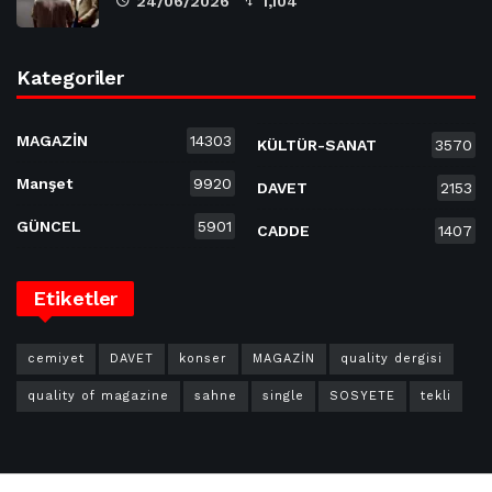
24/06/2026
1,104
Kategoriler
MAGAZİN
14303
KÜLTÜR-SANAT
3570
Manşet
9920
DAVET
2153
GÜNCEL
5901
CADDE
1407
Etiketler
cemiyet
DAVET
konser
MAGAZİN
quality dergisi
quality of magazine
sahne
single
SOSYETE
tekli