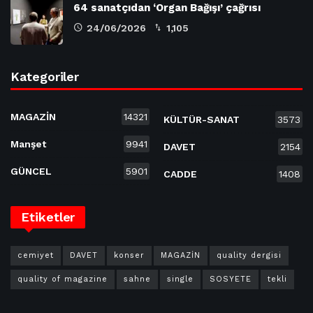
64 sanatçıdan ‘Organ Bağışı’ çağrısı
24/06/2026
1,105
Kategoriler
MAGAZİN
14321
KÜLTÜR-SANAT
3573
Manşet
9941
DAVET
2154
GÜNCEL
5901
CADDE
1408
Etiketler
cemiyet
DAVET
konser
MAGAZİN
quality dergisi
quality of magazine
sahne
single
SOSYETE
tekli