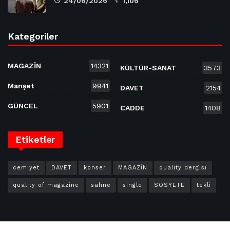
24/06/2026
1,106
Kategoriler
MAGAZİN
14321
KÜLTÜR-SANAT
3573
Manşet
9941
DAVET
2154
GÜNCEL
5901
CADDE
1408
Etiketler
cemiyet
DAVET
konser
MAGAZİN
quality dergisi
quality of magazine
sahne
single
SOSYETE
tekli