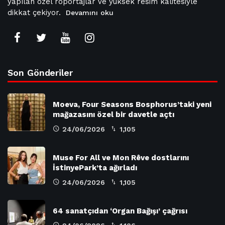
yapılan özel röportajlar ve yüksek resim kalitesiyle
dikkat çekiyor.
Devamını oku
Son Gönderiler
Moeva, Four Seasons Bosphorus’taki yeni
mağazasını özel bir davetle açtı
24/06/2026
1,105
Muse For All ve Mon Rêve dostlarını
İstinyePark’ta ağırladı
24/06/2026
1,105
64 sanatçıdan ‘Organ Bağışı’ çağrısı