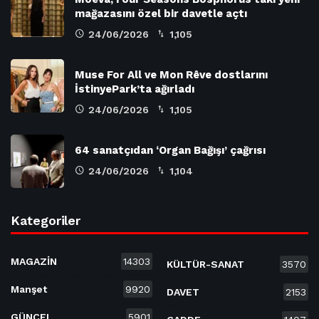
mağazasını özel bir davetle açtı
24/06/2026
1,105
Muse For All ve Mon Rêve dostlarını
İstinyePark’ta ağırladı
24/06/2026
1,105
64 sanatçıdan ‘Organ Bağışı’ çağrısı
24/06/2026
1,104
Kategoriler
MAGAZİN
14303
KÜLTÜR-SANAT
3570
Manşet
9920
DAVET
2153
GÜNCEL
5901