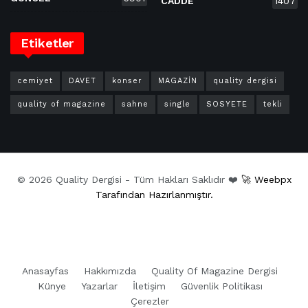
CADDE
1407
Etiketler
cemiyet
DAVET
konser
MAGAZİN
quality dergisi
quality of magazine
sahne
single
SOSYETE
tekli
© 2026 Quality Dergisi - Tüm Hakları Saklıdır ❤️
🚀 Weebpx
Tarafından Hazırlanmıştır.
Anasayfas
Hakkımızda
Quality Of Magazine Dergisi
Künye
Yazarlar
İletişim
Güvenlik Politikası
Çerezler