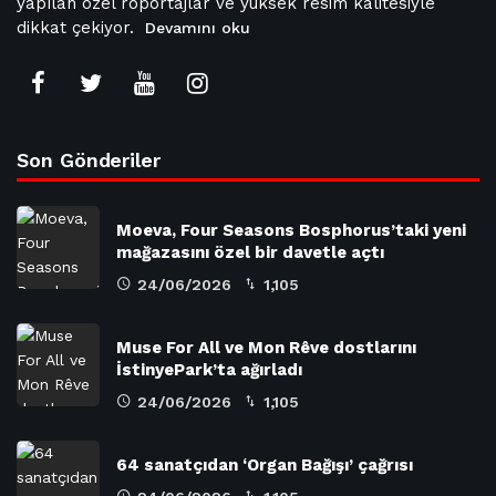
yapılan özel röportajlar ve yüksek resim kalitesiyle
dikkat çekiyor.
Devamını oku
Son Gönderiler
Moeva, Four Seasons Bosphorus’taki yeni
mağazasını özel bir davetle açtı
24/06/2026
1,105
Muse For All ve Mon Rêve dostlarını
İstinyePark’ta ağırladı
24/06/2026
1,105
64 sanatçıdan ‘Organ Bağışı’ çağrısı