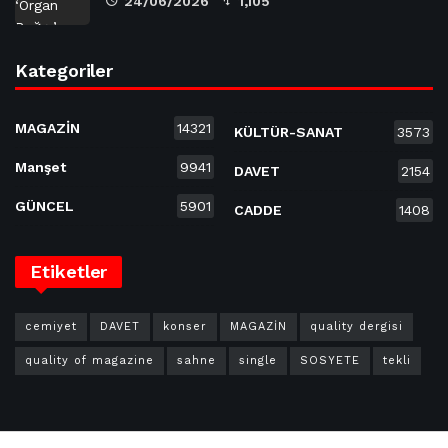
24/06/2026
1,105
Kategoriler
MAGAZİN
14321
KÜLTÜR-SANAT
3573
Manşet
9941
DAVET
2154
GÜNCEL
5901
CADDE
1408
Etiketler
cemiyet
DAVET
konser
MAGAZİN
quality dergisi
quality of magazine
sahne
single
SOSYETE
tekli