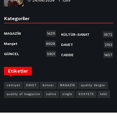
24/06/2026
1,105
Kategoriler
MAGAZİN
14311
KÜLTÜR-SANAT
3572
Manşet
9929
DAVET
2153
GÜNCEL
5901
CADDE
1407
Etiketler
cemiyet
DAVET
konser
MAGAZİN
quality dergisi
quality of magazine
sahne
single
SOSYETE
tekli