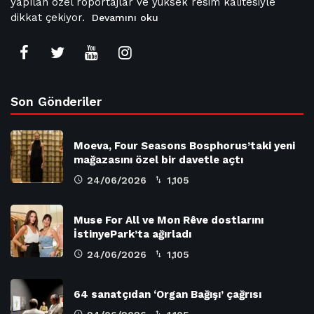
yapılan özel röportajlar ve yüksek resim kalitesiyle
dikkat çekiyor.
Devamını oku
Son Gönderiler
Moeva, Four Seasons Bosphorus’taki yeni
mağazasını özel bir davetle açtı
24/06/2026
1,105
Muse For All ve Mon Rêve dostlarını
İstinyePark’ta ağırladı
24/06/2026
1,105
64 sanatçıdan ‘Organ Bağışı’ çağrısı