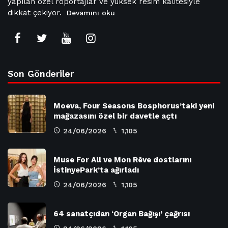
yapılan özel röportajlar ve yüksek resim kalitesiyle
dikkat çekiyor.
Devamını oku
Son Gönderiler
Moeva, Four Seasons Bosphorus’taki yeni
mağazasını özel bir davetle açtı
24/06/2026
1,105
Muse For All ve Mon Rêve dostlarını
İstinyePark’ta ağırladı
24/06/2026
1,105
64 sanatçıdan ‘Organ Bağışı’ çağrısı