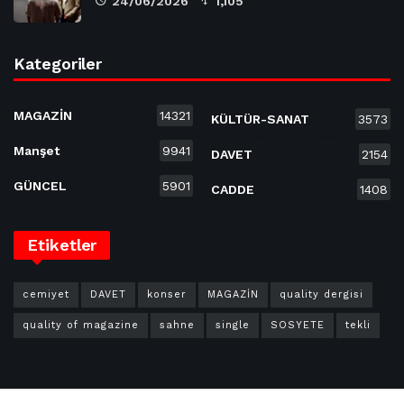
24/06/2026
1,105
Kategoriler
MAGAZİN
14321
KÜLTÜR-SANAT
3573
Manşet
9941
DAVET
2154
GÜNCEL
5901
CADDE
1408
Etiketler
cemiyet
DAVET
konser
MAGAZİN
quality dergisi
quality of magazine
sahne
single
SOSYETE
tekli