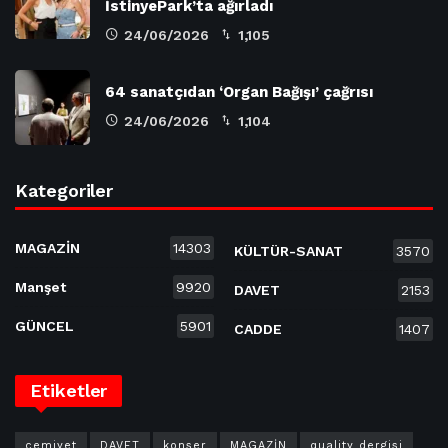
İstinyePark’ta ağırladı
24/06/2026
1,105
64 sanatçıdan ‘Organ Bağışı’ çağrısı
24/06/2026
1,104
Kategoriler
MAGAZİN
14303
KÜLTÜR-SANAT
3570
Manşet
9920
DAVET
2153
GÜNCEL
5901
CADDE
1407
Etiketler
cemiyet
DAVET
konser
MAGAZİN
quality dergisi