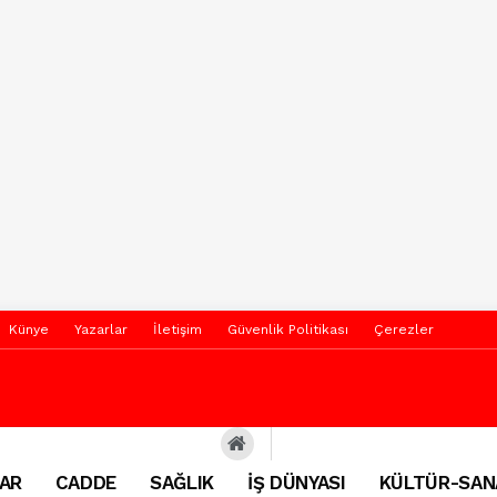
Künye
Yazarlar
İletişim
Güvenlik Politikası
Çerezler
AR
CADDE
SAĞLIK
İŞ DÜNYASI
KÜLTÜR-SAN