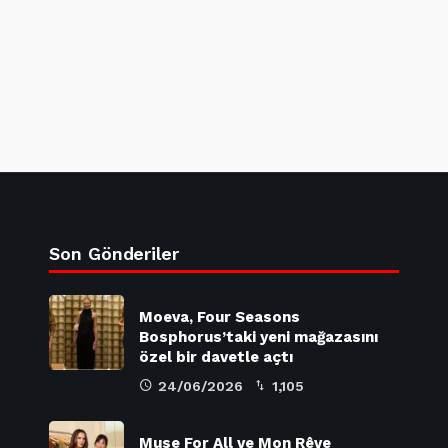
Son Gönderiler
Moeva, Four Seasons
Bosphorus’taki yeni mağazasını
özel bir davetle açtı
24/06/2026
1,105
Muse For All ve Mon Rêve