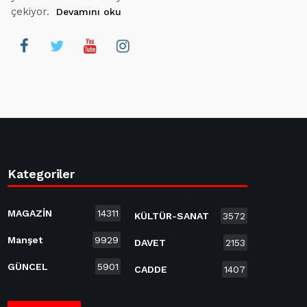
çekiyor.
Devamını oku
Kategoriler
MAGAZİN
14311
KÜLTÜR-SANAT
3572
Manşet
9929
DAVET
2153
GÜNCEL
5901
CADDE
1407