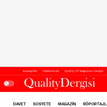
Anasayfas
Hakkımızda
Quality Of Magazine Dergisi
Dark mode
DAVET
SOSYETE
MAGAZİN
RÖPORTAJL