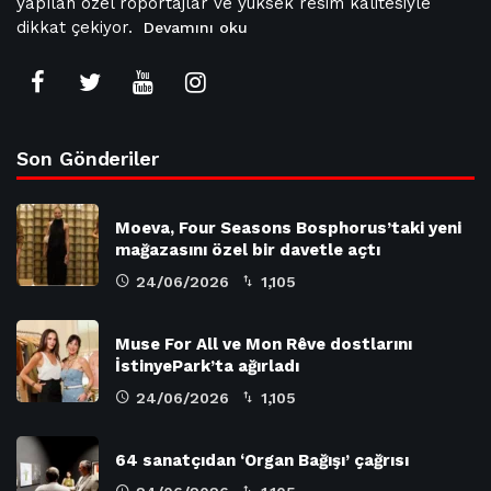
yapılan özel röportajlar ve yüksek resim kalitesiyle
dikkat çekiyor.
Devamını oku
Son Gönderiler
Moeva, Four Seasons Bosphorus’taki yeni
mağazasını özel bir davetle açtı
24/06/2026
1,105
Muse For All ve Mon Rêve dostlarını
İstinyePark’ta ağırladı
24/06/2026
1,105
64 sanatçıdan ‘Organ Bağışı’ çağrısı