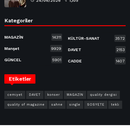
24/06/2026
1,105
Kategoriler
MAGAZİN
14311
KÜLTÜR-SANAT
3572
Manşet
9929
DAVET
2153
GÜNCEL
5901
CADDE
1407
Etiketler
cemiyet
DAVET
konser
MAGAZİN
quality dergisi
quality of magazine
sahne
single
SOSYETE
tekli