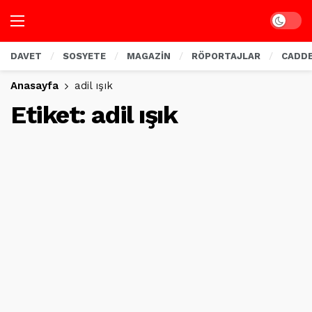
Dark mo
DAVET
SOSYETE
MAGAZİN
RÖPORTAJLAR
CADD
Anasayfa
adil ışık
Etiket:
adil ışık