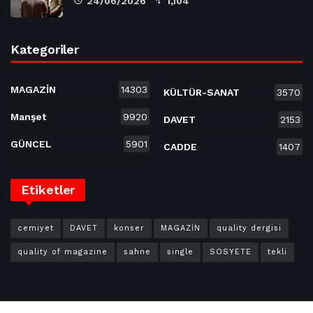
24/06/2026
1,104
Kategoriler
MAGAZİN
14303
KÜLTÜR-SANAT
3570
Manşet
9920
DAVET
2153
GÜNCEL
5901
CADDE
1407
Etiketler
cemiyet
DAVET
konser
MAGAZİN
quality dergisi
quality of magazine
sahne
single
SOSYETE
tekli