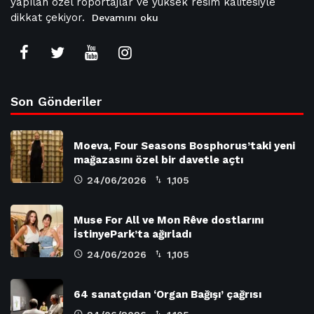
yapılan özel röportajlar ve yüksek resim kalitesiyle
dikkat çekiyor.
Devamını oku
Son Gönderiler
Moeva, Four Seasons Bosphorus’taki yeni
mağazasını özel bir davetle açtı
24/06/2026
1,105
Muse For All ve Mon Rêve dostlarını
İstinyePark’ta ağırladı
24/06/2026
1,105
64 sanatçıdan ‘Organ Bağışı’ çağrısı