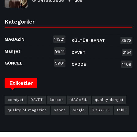
24/06/2026
1,105
Kategoriler
MAGAZİN
14321
KÜLTÜR-SANAT
3573
Manşet
9941
DAVET
2154
GÜNCEL
5901
CADDE
1408
Etiketler
cemiyet
DAVET
konser
MAGAZİN
quality dergisi
quality of magazine
sahne
single
SOSYETE
tekli