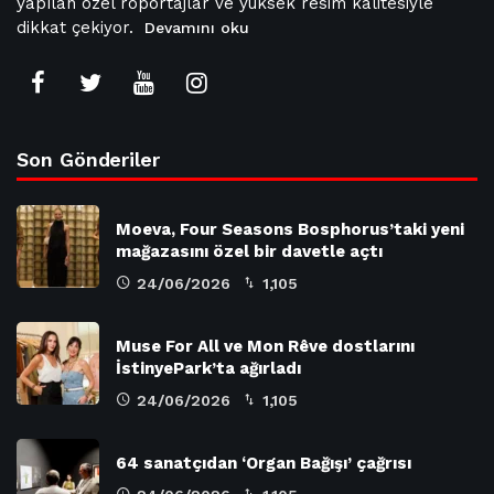
yapılan özel röportajlar ve yüksek resim kalitesiyle
dikkat çekiyor.
Devamını oku
Son Gönderiler
Moeva, Four Seasons Bosphorus’taki yeni
mağazasını özel bir davetle açtı
24/06/2026
1,105
Muse For All ve Mon Rêve dostlarını
İstinyePark’ta ağırladı
24/06/2026
1,105
64 sanatçıdan ‘Organ Bağışı’ çağrısı