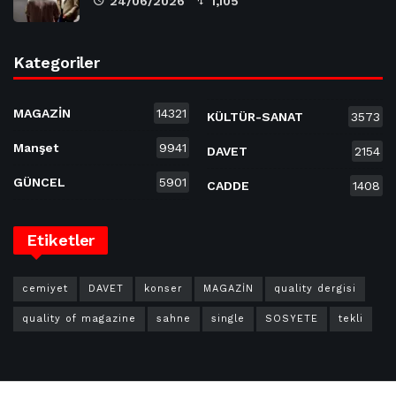
24/06/2026
1,105
Kategoriler
MAGAZİN
14321
KÜLTÜR-SANAT
3573
Manşet
9941
DAVET
2154
GÜNCEL
5901
CADDE
1408
Etiketler
cemiyet
DAVET
konser
MAGAZİN
quality dergisi
quality of magazine
sahne
single
SOSYETE
tekli