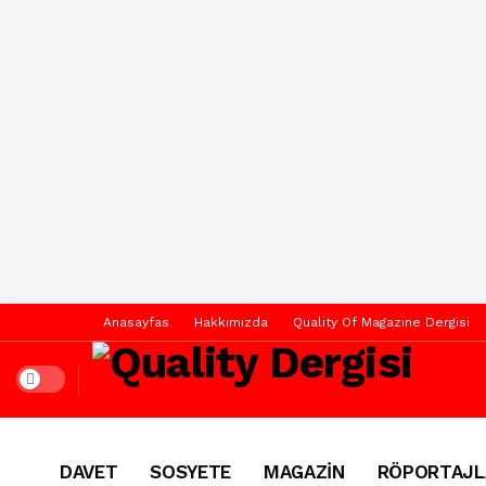
Anasayfas
Hakkımızda
Quality Of Magazine Dergisi
Dark mode
DAVET
SOSYETE
MAGAZİN
RÖPORTAJL