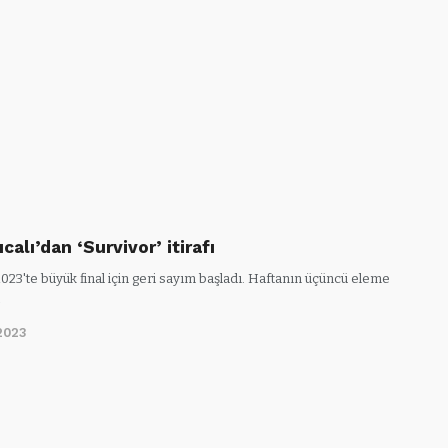
ıcalı’dan ‘Survivor’ itirafı
023'te büyük final için geri sayım başladı. Haftanın üçüncü eleme
…
2023