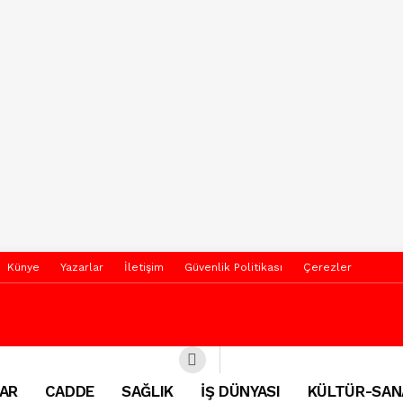
Künye
Yazarlar
İletişim
Güvenlik Politikası
Çerezler
AR
CADDE
SAĞLIK
İŞ DÜNYASI
KÜLTÜR-SAN