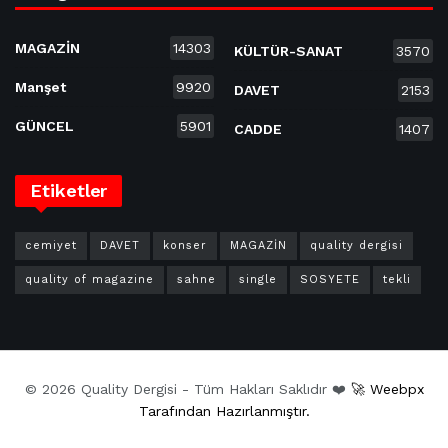
MAGAZİN
14303
KÜLTÜR-SANAT
3570
Manşet
9920
DAVET
2153
GÜNCEL
5901
CADDE
1407
Etiketler
cemiyet
DAVET
konser
MAGAZİN
quality dergisi
quality of magazine
sahne
single
SOSYETE
tekli
© 2026 Quality Dergisi - Tüm Hakları Saklıdır ❤️
🚀 Weebpx
Tarafından Hazırlanmıştır.